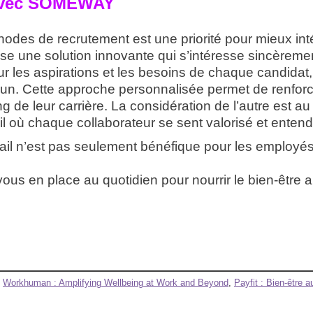
l avec SOMEWAY
thodes de recrutement est une priorité pour mieux intég
 une solution innovante qui s’intéresse sincèremen
ur les aspirations et les besoins de chaque candid
un. Cette approche personnalisée permet de renfor
ong de leur carrière. La considération de l’autre est 
l où chaque collaborateur se sent valorisé et entend
avail n’est pas seulement bénéfique pour les employé
-vous en place au quotidien pour nourrir le bien-être a
,
Workhuman : Amplifying Wellbeing at Work and Beyond
,
Payfit : Bien-être au