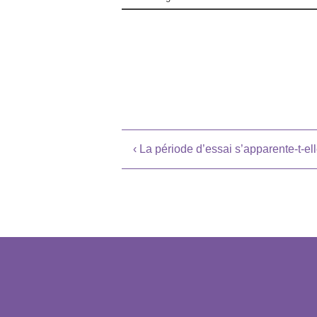
Navigation
‹
La période d’essai s’apparente-t-ell
de
l’article