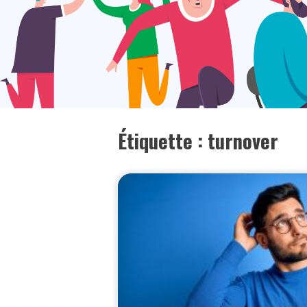
Étiquette :
turnover